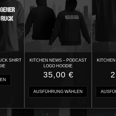
UCK SHIRT
KITCHEN NEWS – PODCAST
KITCHEN
DIE
LOGO HOODIE
35,00
€
2
SEN
Dieses
Produkt
AUSFÜHRUNG WÄHLEN
AUSFÜ
weist
mehrere
Varianten