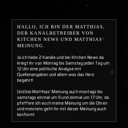
HALLO, ICH BIN DER MATTHIAS,
DER KANALBETREIBER VON
KITCHEN NEWS UND MATTHIAS‘
MEINUNG.
Ja ich habe 2 Kanäle und bei Kitchen News da
kriegt ihr von Montag bis Samstag jeden Tag um
12 Uhr eine politische Analyse mit
Quellenangaben und allem was das Herz
begehrt!
Und bei Matthias‘ Meinung auch montags bis
samstags einmal um 9 und einmal um 17 Uhr, da
pfeffere ich euch meine Meinung um die Ohren
und meistens geht ihr mit dieser Meinung auch
konform!