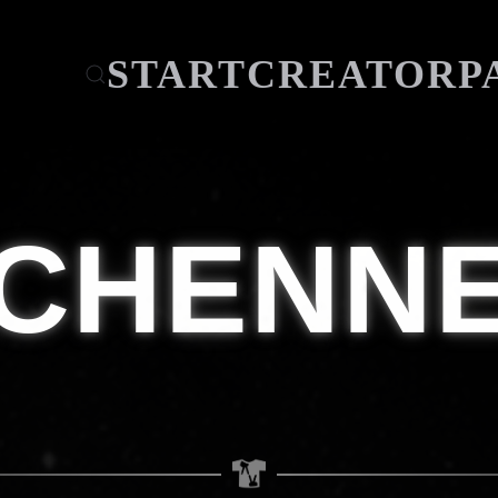
START
CREATOR
P
TCHENN