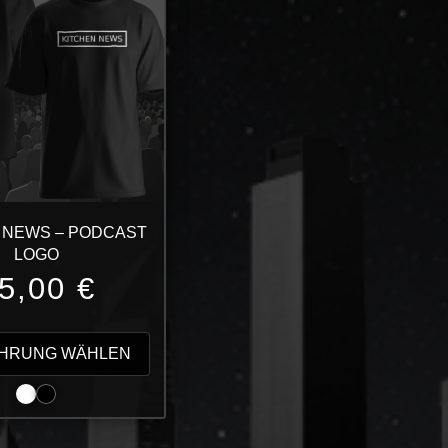
 NEWS – PODCAST
LOGO
5,00
€
Dieses
Produkt
HRUNG WÄHLEN
weist
mehrere
Varianten