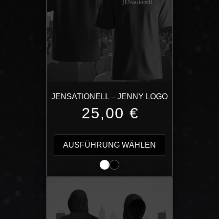
JENSATIONELL – JENNY LOGO
25,00
€
Dieses
Produkt
AUSFÜHRUNG WÄHLEN
weist
mehrere
Varianten
auf.
Die