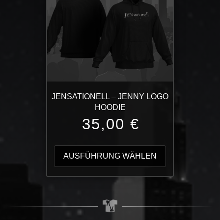
Optionen
können
auf
der
Produktseite
gewählt
werden
JENSATIONELL – JENNY LOGO
HOODIE
35,00
€
Dieses
Produkt
AUSFÜHRUNG WÄHLEN
weist
mehrere
Varianten
auf.
Die