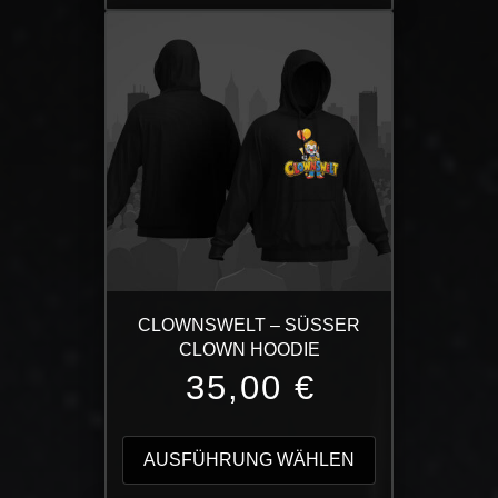
mehrere
Varianten
auf.
Die
Optionen
können
auf
der
Produktseite
gewählt
werden
CLOWNSWELT – SÜSSER C
LOWN HOODIE
35,00
€
Dieses
Produkt
AUSFÜHRUNG WÄHLEN
weist