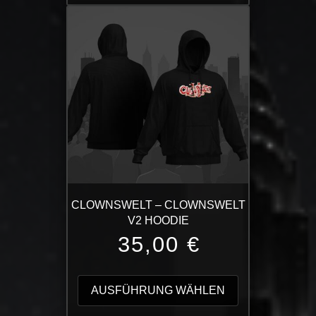
mehrere
Varianten
auf.
Die
Optionen
können
auf
der
Produktseite
gewählt
werden
CLOWNSWELT – CLOWNSWELT
V2 HOODIE
35,00
€
Dieses
Produkt
AUSFÜHRUNG WÄHLEN
weist