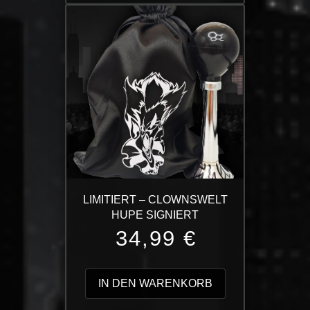
mehrere
Varianten
auf.
Die
Optionen
können
auf
der
Produktseite
gewählt
werden
LIMITIERT – CLOWNSWELT
HUPE SIGNIERT
34,99
€
IN DEN WARENKORB