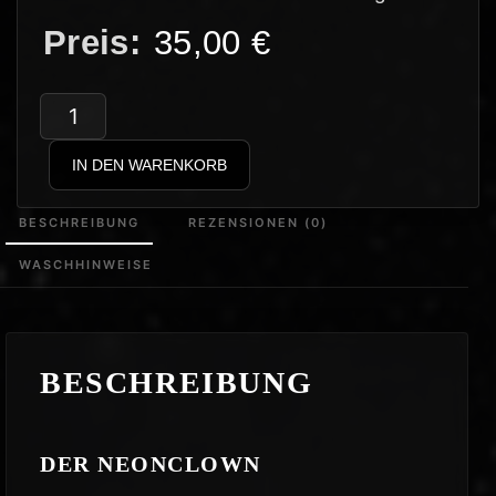
35,00
€
Clownswelt
–
IN DEN WARENKORB
Dog
Whistle
BESCHREIBUNG
REZENSIONEN (0)
Clown
WASCHHINWEISE
Brustlogo
Hoodie
Menge
BESCHREIBUNG
DER NEONCLOWN