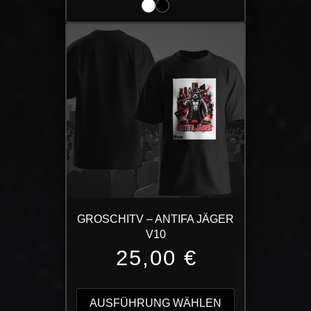
mehrere
Varianten
auf.
Die
Optionen
können
auf
der
Produktseite
gewählt
werden
GROSCHITV – ANTIFA JÄGER
V10
25,00
€
Dieses
Produkt
AUSFÜHRUNG WÄHLEN