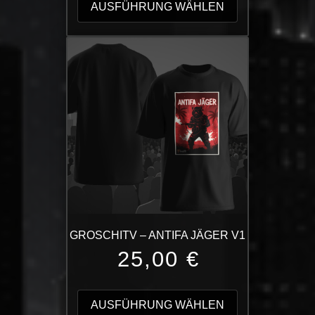
Produkt
AUSFÜHRUNG WÄHLEN
weist
mehrere
Varianten
auf.
Die
Optionen
können
auf
der
Produktseite
gewählt
werden
GROSCHITV – ANTIFA JÄGER V1
25,00
€
Dieses
Produkt
AUSFÜHRUNG WÄHLEN