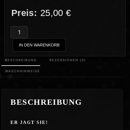
25,00
€
GroschiTV
–
IN DEN WARENKORB
Antifa
Jäger
BESCHREIBUNG
REZENSIONEN (0)
v10
WASCHHINWEISE
Menge
BESCHREIBUNG
ER JAGT SIE!