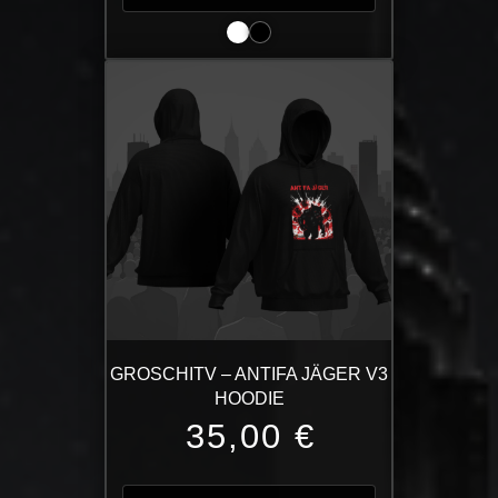
weist
mehrere
Varianten
auf.
Die
Optionen
können
auf
der
Produktseite
gewählt
werden
GROSCHITV – ANTIFA JÄGER V3
HOODIE
35,00
€
Dieses