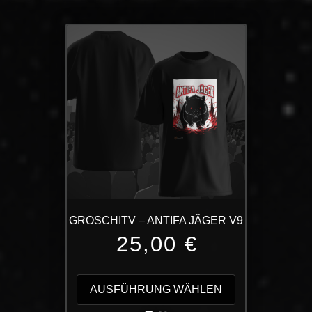
GROSCHITV – ANTIFA JÄGER V9
25,00
€
Dieses
Produkt
AUSFÜHRUNG WÄHLEN
weist