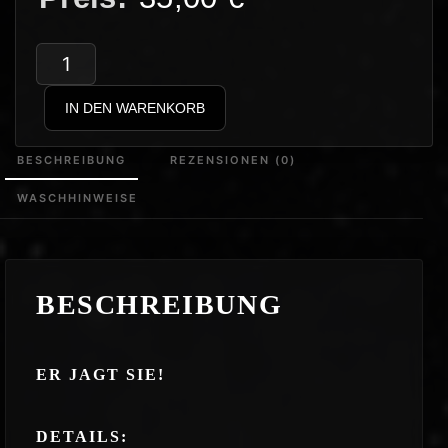
GroschiTV
–
IN DEN WARENKORB
Antifa
Jäger
BESCHREIBUNG
REZENSIONEN (0)
v4
WASCHHINWEISE
Hoodie
Menge
BESCHREIBUNG
ER JAGT SIE!
DETAILS: