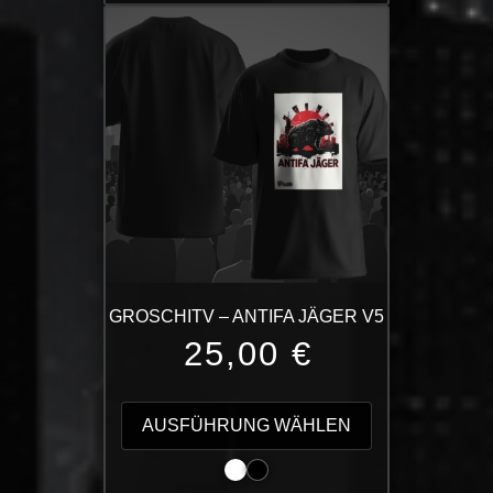
Varianten
auf.
Die
Optionen
können
auf
der
Produktseite
gewählt
werden
GROSCHITV – ANTIFA JÄGER V5
25,00
€
Dieses
Produkt
AUSFÜHRUNG WÄHLEN
weist
mehrere