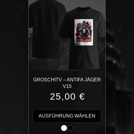
Varianten
auf.
Die
Optionen
können
auf
der
Produktseite
gewählt
werden
GROSCHITV – ANTIFA JÄGER
V10
25,00
€
Dieses
Produkt
AUSFÜHRUNG WÄHLEN
weist
mehrere