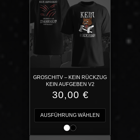
GROSCHITV – KEIN RÜCKZUG
KEIN AUFGEBEN V2
30,00
€
Dieses
Produkt
AUSFÜHRUNG WÄHLEN
weist
mehrere
Varianten