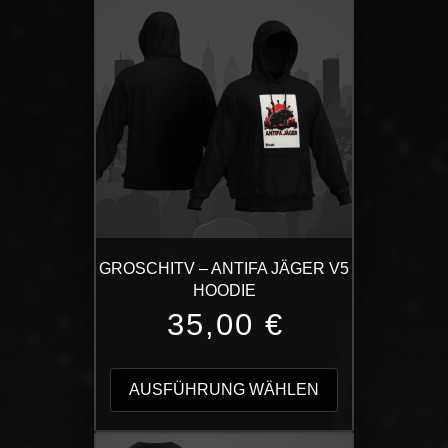
auf.
Die
Optionen
können
auf
der
Produktseite
gewählt
werden
GROSCHITV – ANTIFA JÄGER V5
HOODIE
35,00
€
Dieses
Produkt
AUSFÜHRUNG WÄHLEN
weist
mehrere