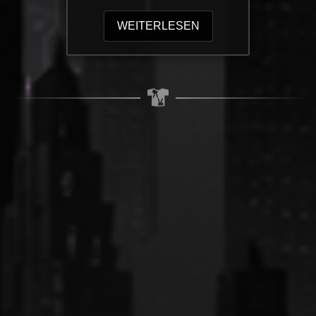
WEITERLESEN