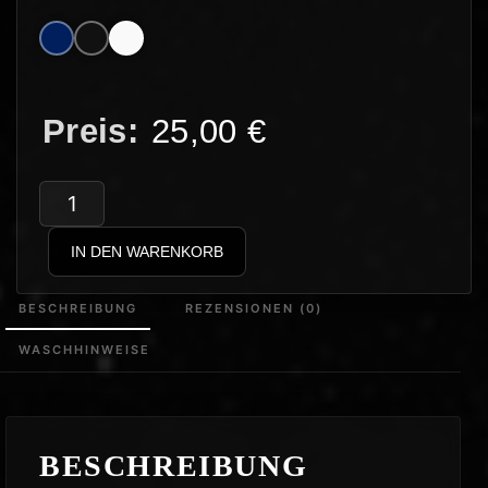
25,00
€
AngerGirls
–
IN DEN WARENKORB
ANGRGRLS
Menge
BESCHREIBUNG
REZENSIONEN (0)
WASCHHINWEISE
BESCHREIBUNG