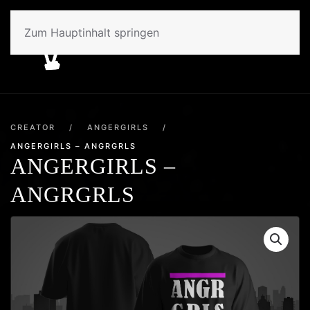
Zum Hauptinhalt springen
CREATOR
/
ANGERGIRLS
/
ANGERGIRLS – ANGRGRLS
ANGERGIRLS –
ANGRGRLS