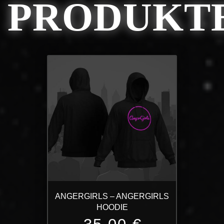
PRODUKT
ANGERGIRLS – ANGERGIRLS
HOODIE