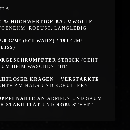
ILS:
00 % HOCHWERTIGE BAUMWOLLE
–
NGENEHM, ROBUST, LANGLEBIG
3.0 G/M² (SCHWARZ) / 193 G/M²
EISS)
ORGESCHRUMPFTER STRICK
(GEHT
AUM BEIM WASCHEN EIN)
AHTLOSER KRAGEN
+
VERSTÄRKTE
ÄHTE
AM HALS UND SCHULTERN
OPPELNÄHTE
AN ÄRMELN UND SAUM
ÜR
STABILITÄT
UND
ROBUSTHEIT