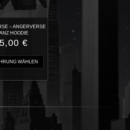
SE – ANGERVERSE
ANZ HOODIE
5,00
€
Dieses
Produkt
HRUNG WÄHLEN
weist
mehrere
Varianten
auf.
Die
Optionen
können
auf
der