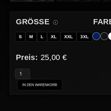
GRÖSSE
FAR
S
M
L
XL
XXL
3XL
25,00
€
AngerVerse
–
IN DEN WARENKORB
AngerVerse
Kranz
Menge