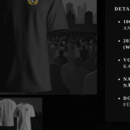
DETA
1
A
20
(W
V
K
N
N
D
F