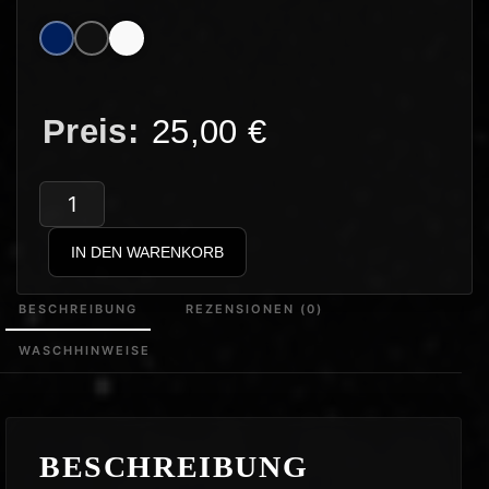
25,00
€
AngerVerse
–
IN DEN WARENKORB
AngerVerse
Original
BESCHREIBUNG
REZENSIONEN (0)
Menge
WASCHHINWEISE
BESCHREIBUNG