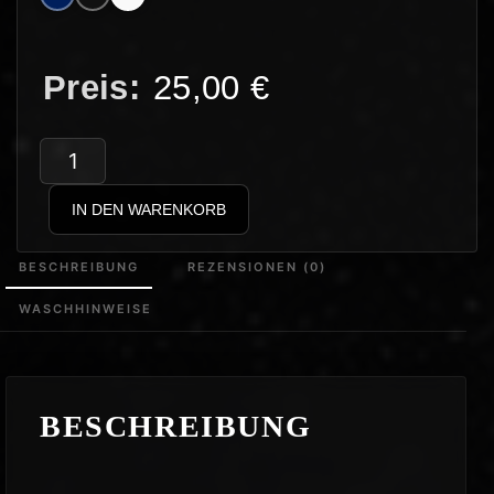
25,00
€
ADG
–
IN DEN WARENKORB
Ay
Ay
BESCHREIBUNG
REZENSIONEN (0)
Menge
WASCHHINWEISE
BESCHREIBUNG