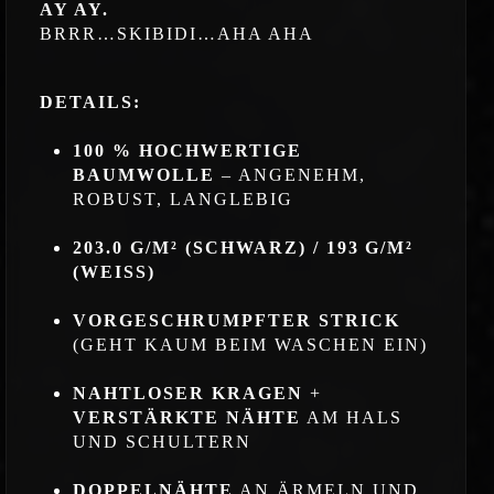
AY AY.
BRRR…SKIBIDI…AHA AHA
DETAILS:
100 % HOCHWERTIGE
BAUMWOLLE
– ANGENEHM,
ROBUST, LANGLEBIG
203.0 G/M² (SCHWARZ) / 193 G/M²
(WEISS)
VORGESCHRUMPFTER STRICK
(GEHT KAUM BEIM WASCHEN EIN)
NAHTLOSER KRAGEN
+
VERSTÄRKTE NÄHTE
AM HALS
UND SCHULTERN
DOPPELNÄHTE
AN ÄRMELN UND