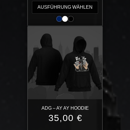
Produkt
AUSFÜHRUNG WÄHLEN
weist
mehrere
Varianten
auf.
Die
Optionen
können
auf
der
Produktseite
gewählt
werden
ADG – AY AY HOODIE
35,00
€
Dieses