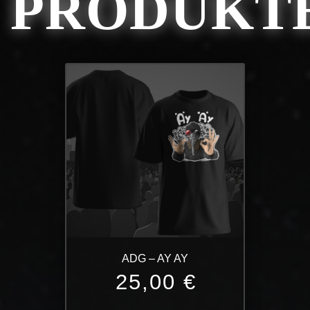
PRODUKT
ADG – AY AY
25,00
€
Dieses