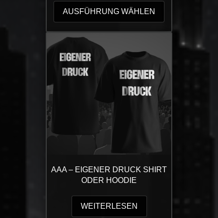
Produkt
AUSFÜHRUNG WÄHLEN
weist
mehrere
Varianten
auf.
Die
Optionen
können
auf
der
Produktseite
gewählt
werden
AAA – EIGENER DRUCK SHIRT
ODER HOODIE
WEITERLESEN