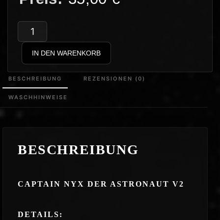
Captain
Nyx
IN DEN WARENKORB
–
Der
BESCHREIBUNG
REZENSIONEN (0)
Astronaut
WASCHHINWEISE
v2
Hoodie
Menge
BESCHREIBUNG
CAPTAIN NYX DER ASTRONAUT V2
DETAILS: