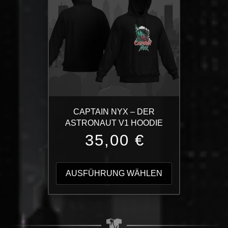
Optionen
können
auf
der
Produktseite
gewählt
werden
CAPTAIN NYX – DER
ASTRONAUT V1 HOODIE
35,00
€
Dieses
Produkt
AUSFÜHRUNG WÄHLEN
weist
mehrere
Varianten
auf.