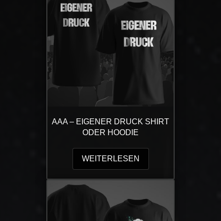
Die
Optionen
können
auf
der
Produktseite
gewählt
werden
AAA – EIGENER DRUCK SHIRT
ODER HOODIE
WEITERLESEN