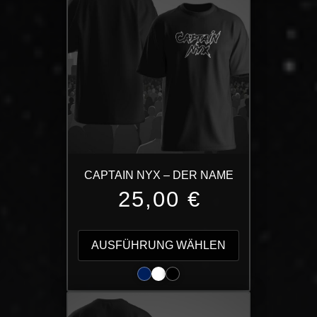
CAPTAIN NYX – DER NAME
25,00
€
Dieses
Produkt
AUSFÜHRUNG WÄHLEN
weist
mehrere
Varianten
auf.