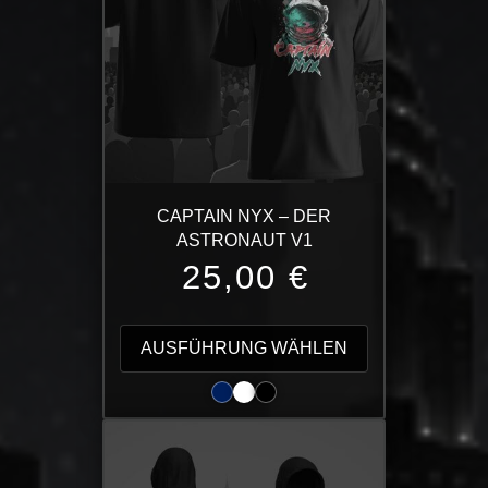
CAPTAIN NYX – DER
ASTRONAUT V1
25,00
€
Dieses
Produkt
AUSFÜHRUNG WÄHLEN
weist
mehrere
Varianten
auf.
Die