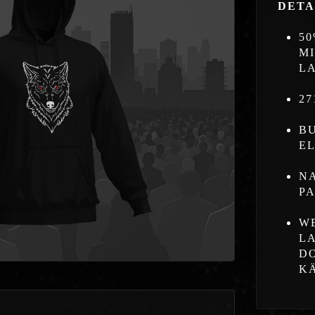
DETA
5
M
L
27
B
E
N
P
W
L
D
K