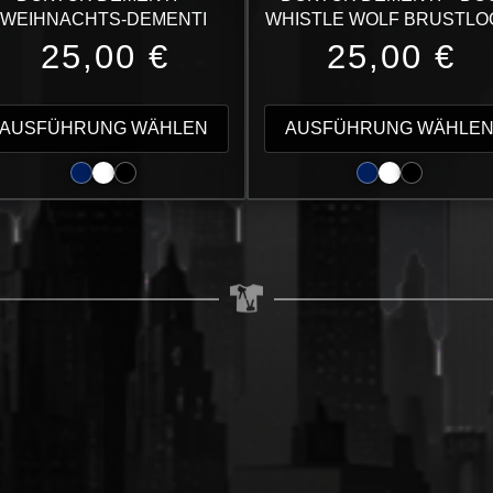
WEIHNACHTS-DEMENTI
WHISTLE WOLF BRUSTLO
25,00
€
25,00
€
Dieses
t
Produkt
AUSFÜHRUNG WÄHLEN
AUSFÜHRUNG WÄHLE
weist
e
mehrere
en
Varianten
auf.
Die
en
Optionen
können
auf
der
seite
Produktseite
t
gewählt
werden