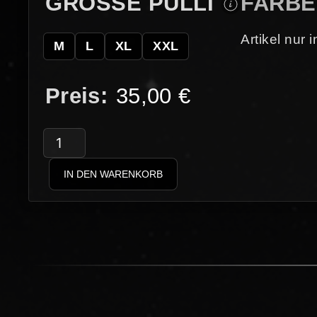
GRÖSSE PULLI
FARBE
Artikel nur
M
L
XL
XXL
35,00
€
Doktor
Dementi
IN DEN WARENKORB
–
Dog
Whistle
Wolf
Hoodie
Menge