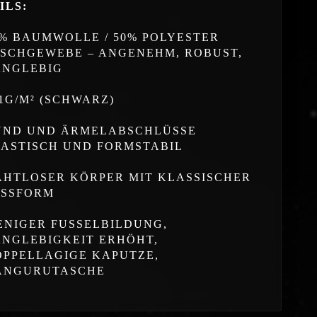
ILS:
0% BAUMWOLLE / 50% POLYESTER
ISCHGEWEBE – ANGENEHM, ROBUST,
ANGLEBIG
1G/M² (SCHWARZ)
UND UND ÄRMELABSCHLÜSSE
LASTISCH UND FORMSTABIL
AHTLOSER KÖRPER MIT KLASSISCHER
ASSFORM
ENIGER FUSSELBILDUNG,
ANGLEBIGKEIT ERHÖHT,
OPPELLAGIGE KAPUTZE,
ÄNGURUTASCHE