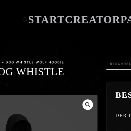
START
CREATOR
P
 – DOG WHISTLE WOLF HOODIE
BESCHRE
OG WHISTLE
BE
DER 