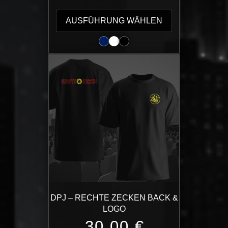
Dieses
Produkt
AUSFÜHRUNG WÄHLEN
weist
mehrere
Varianten
auf.
Die
Optionen
können
auf
der
Produktseite
gewählt
werden
DPJ – RECHTE ZECKEN BACK &
LOGO
30,00
€