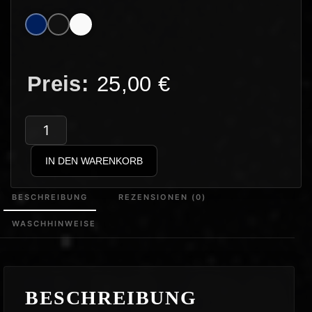
25,00
€
DPJ
–
IN DEN WARENKORB
Rechte
Zecke
BESCHREIBUNG
REZENSIONEN (0)
Pink
WASCHHINWEISE
Menge
BESCHREIBUNG