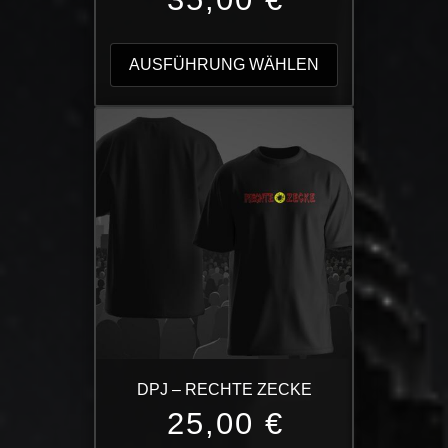
Dieses
Produkt
AUSFÜHRUNG WÄHLEN
weist
mehrere
Varianten
auf.
Die
Optionen
können
auf
der
Produktseite
gewählt
werden
DPJ – RECHTE ZECKE
25,00
€