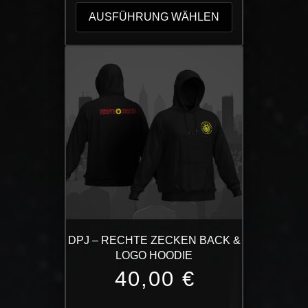
Produkt
AUSFÜHRUNG WÄHLEN
weist
mehrere
Varianten
auf.
Die
Optionen
können
auf
der
Produktseite
gewählt
werden
DPJ – RECHTE ZECKEN BACK &
LOGO HOODIE
40,00
€
Dieses