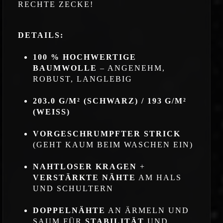
RECHTE ZECKE!
DETAILS:
100 % HOCHWERTIGE
BAUMWOLLE
– ANGENEHM,
ROBUST, LANGLEBIG
203.0 G/M² (SCHWARZ) / 193 G/M²
(WEISS)
VORGESCHRUMPFTER STRICK
(GEHT KAUM BEIM WASCHEN EIN)
NAHTLOSER KRAGEN
+
VERSTÄRKTE NÄHTE
AM HALS
UND SCHULTERN
DOPPELNÄHTE
AN ÄRMELN UND
SAUM FÜR
STABILITÄT
UND