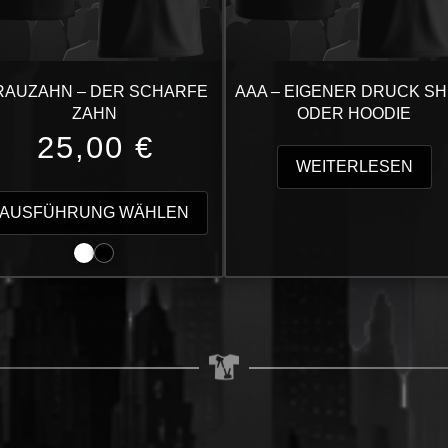
RAUZAHN – DER SCHARFE
AAA – EIGENER DRUCK SH
ZAHN
ODER HOODIE
25,00
€
WEITERLESEN
Dieses
t
Produkt
AUSFÜHRUNG WÄHLEN
weist
e
mehrere
en
Varianten
auf.
Die
en
Optionen
können
auf
der
seite