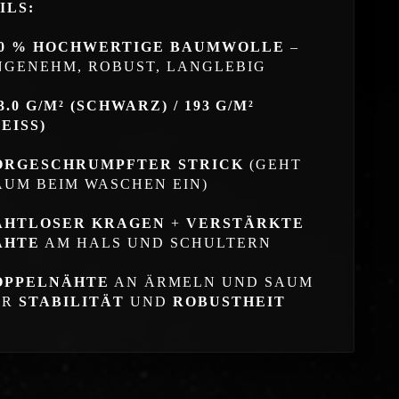
ILS:
00 % HOCHWERTIGE BAUMWOLLE
–
NGENEHM, ROBUST, LANGLEBIG
3.0 G/M² (SCHWARZ) / 193 G/M²
EISS)
ORGESCHRUMPFTER STRICK
(GEHT
AUM BEIM WASCHEN EIN)
AHTLOSER KRAGEN
+
VERSTÄRKTE
ÄHTE
AM HALS UND SCHULTERN
OPPELNÄHTE
AN ÄRMELN UND SAUM
ÜR
STABILITÄT
UND
ROBUSTHEIT