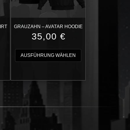
IRT
GRAUZAHN – AVATAR HOODIE
35,00
€
Dieses
Produkt
AUSFÜHRUNG WÄHLEN
weist
mehrere
Varianten
auf.
Die
Optionen
können
auf
der
Produktseite