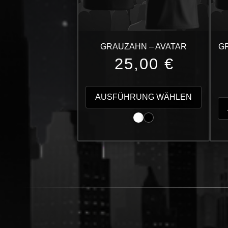
GRAUZAHN – AVATAR
G
25,00
€
Dieses
Produk
AUSFÜHRUNG WÄHLEN
weist
mehrer
Variant
auf.
Die
Option
können
auf
der
Produkt