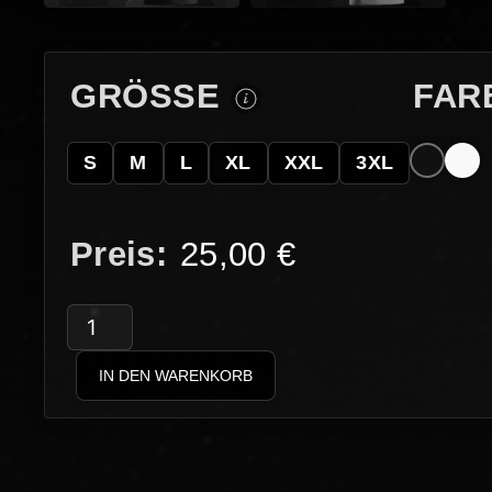
GRÖSSE
FAR
S
M
L
XL
XXL
3XL
25,00
€
GRAUZAHN
–
IN DEN WARENKORB
Der
scharfe
Zahn
Menge