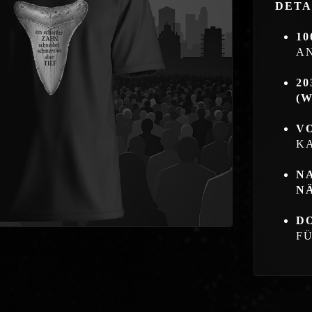
DETA
1
A
20
(W
V
K
N
N
D
F