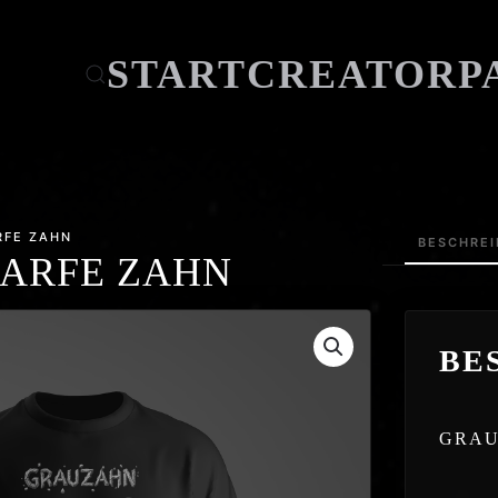
START
CREATOR
P
RFE ZAHN
BESCHRE
HARFE ZAHN
BE
GRAU