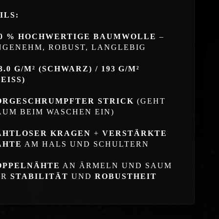
ILS:
00 % HOCHWERTIGE BAUMWOLLE
–
NGENEHM, ROBUST, LANGLEBIG
3.0 G/M² (SCHWARZ) / 193 G/M²
EISS)
ORGESCHRUMPFTER STRICK
(GEHT
AUM BEIM WASCHEN EIN)
AHTLOSER KRAGEN
+
VERSTÄRKTE
ÄHTE
AM HALS UND SCHULTERN
OPPELNÄHTE
AN ÄRMELN UND SAUM
ÜR
STABILITÄT
UND
ROBUSTHEIT