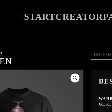
START
CREATOR
P
EN
BESCHRE
HEN
BE
WAHR
GESE