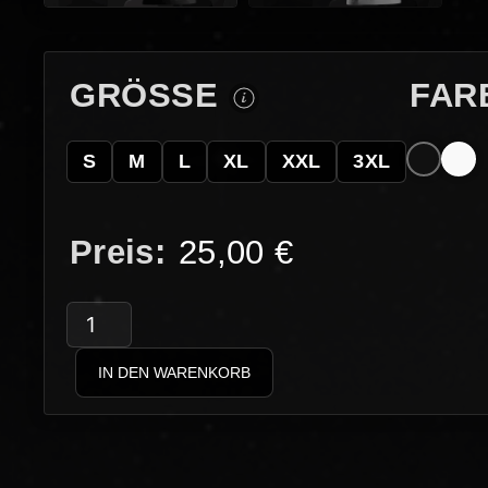
GRÖSSE
FAR
S
M
L
XL
XXL
3XL
25,00
€
Honigwabe
–
IN DEN WARENKORB
Bienchen
Menge