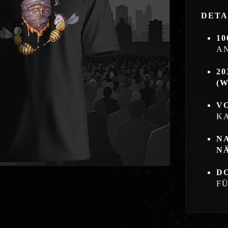
DETA
1
A
20
(W
V
K
N
N
D
F