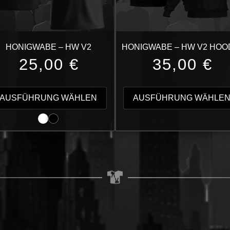
HONIGWABE – HW V2
HONIGWABE – HW V2 HOO
25,00
€
35,00
€
Dieses
t
Produkt
AUSFÜHRUNG WÄHLEN
AUSFÜHRUNG WÄHLE
weist
e
mehrere
en
Varianten
auf.
Die
en
Optionen
können
auf
der
seite
Produktseite