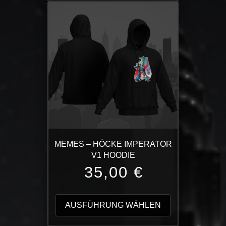
Varianten
auf.
Die
Optionen
können
auf
der
Produktseite
gewählt
werden
MEMES – HÖCKE IMPERATOR
V1 HOODIE
35,00
€
Dieses
Produkt
AUSFÜHRUNG WÄHLEN
weist