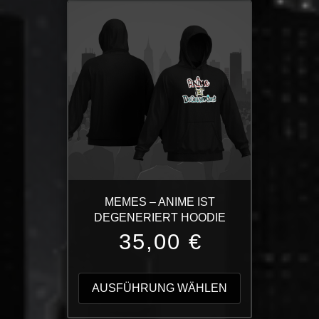
mehrere
Varianten
auf.
Die
Optionen
können
auf
der
Produktseite
gewählt
werden
MEMES – ANIME IST
DEGENERIERT HOODIE
35,00
€
Dieses
Produkt
AUSFÜHRUNG WÄHLEN
weist