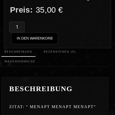
35,00
€
Memes
–
IN DEN WARENKORB
Menapt
Menapt
BESCHREIBUNG
REZENSIONEN (0)
Menapt
WASCHHINWEISE
Hoodie
Menge
BESCHREIBUNG
ZITAT: “ MENAPT MENAPT MENAPT“