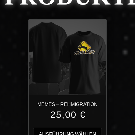
MEMES – REHMIGRATION
25,00
€
Dieses
Produkt
AUSFÜHRUNG WÄHLEN