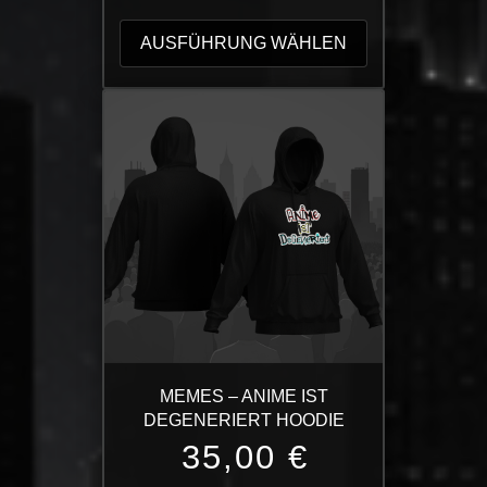
Dieses
Produkt
AUSFÜHRUNG WÄHLEN
weist
mehrere
Varianten
auf.
Die
Optionen
können
auf
der
Produktseite
gewählt
werden
MEMES – ANIME IST
DEGENERIERT HOODIE
35,00
€