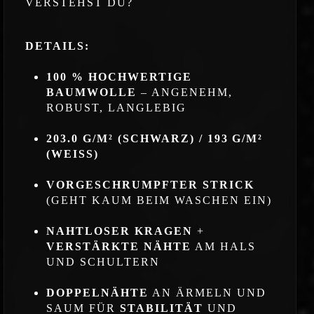
VERSTEHST DU?
DETAILS:
100 % HOCHWERTIGE
BAUMWOLLE
– ANGENEHM,
ROBUST, LANGLEBIG
203.0 G/M² (SCHWARZ) / 193 G/M²
(WEISS)
VORGESCHRUMPFTER STRICK
(GEHT KAUM BEIM WASCHEN EIN)
NAHTLOSER KRAGEN
+
VERSTÄRKTE NÄHTE
AM HALS
UND SCHULTERN
DOPPELNÄHTE
AN ÄRMELN UND
SAUM FÜR
STABILITÄT
UND