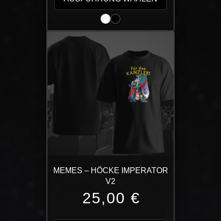
weist
mehrere
Varianten
auf.
Die
Optionen
können
auf
der
Produktseite
gewählt
werden
MEMES – HÖCKE IMPERATOR
V2
25,00
€
Dieses