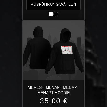
Produkt
AUSFÜHRUNG WÄHLEN
weist
mehrere
Varianten
auf.
Die
Optionen
können
auf
der
Produktseite
gewählt
werden
MEMES – MENAPT MENAPT
MENAPT HOODIE
35,00
€