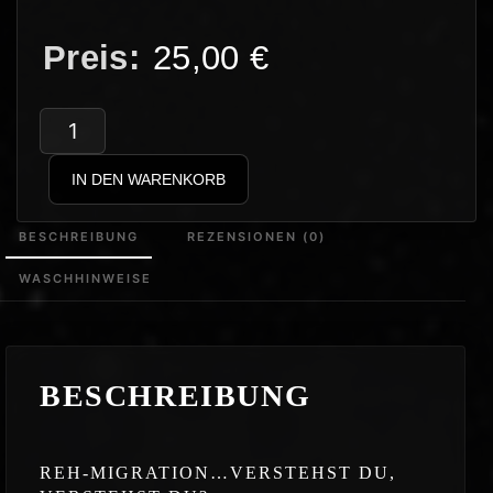
25,00
€
Memes
–
IN DEN WARENKORB
Rehmigration
Menge
BESCHREIBUNG
REZENSIONEN (0)
WASCHHINWEISE
BESCHREIBUNG
REH-MIGRATION…VERSTEHST DU,