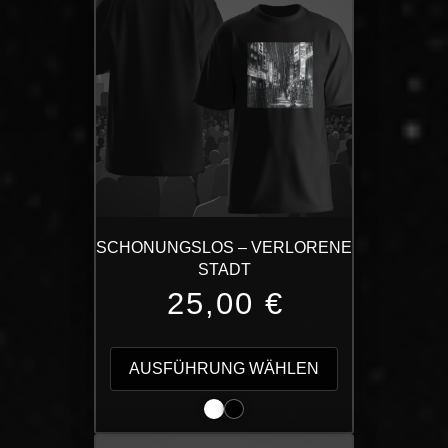
SCHONUNGSLOS – VERLORENE
STADT
25,00
€
Dieses
Produkt
AUSFÜHRUNG WÄHLEN
weist
mehrere
Varianten