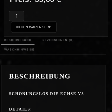
Schonungslos
–
IN DEN WARENKORB
Die
Echse
BESCHREIBUNG
REZENSIONEN (0)
v3
WASCHHINWEISE
Hoodie
Menge
BESCHREIBUNG
SCHONUNGSLOS DIE ECHSE V3
DETAILS: