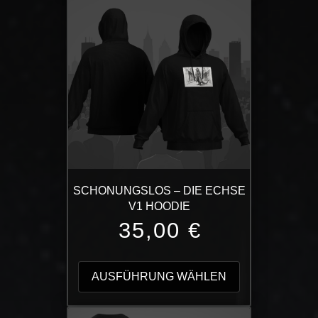
auf.
Die
Optionen
können
auf
der
Produktseite
gewählt
werden
SCHONUNGSLOS – DIE ECHSE
V1 HOODIE
35,00
€
Dieses
Produkt
AUSFÜHRUNG WÄHLEN
weist
mehrere