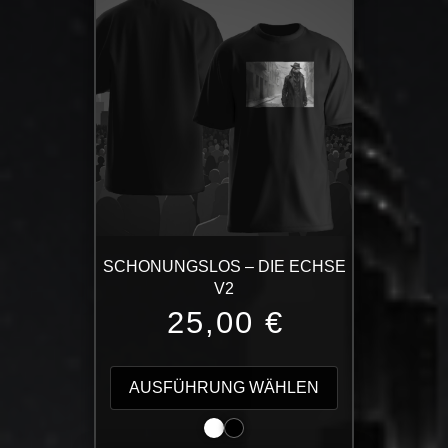
Varianten
auf.
Die
Optionen
können
auf
der
Produktseite
gewählt
werden
SCHONUNGSLOS – DIE ECHSE
V2
25,00
€
Dieses
Produkt
AUSFÜHRUNG WÄHLEN
weist
mehrere