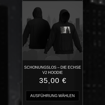
Varianten
auf.
Die
Optionen
können
auf
der
Produktseite
gewählt
werden
SCHONUNGSLOS – DIE ECHSE
V2 HOODIE
35,00
€
Dieses
Produkt
AUSFÜHRUNG WÄHLEN
weist