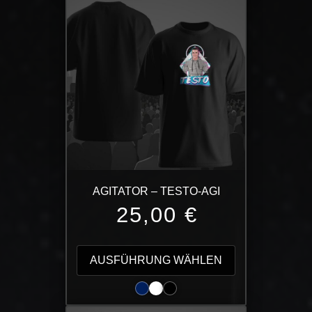
Varianten
auf.
Die
Optionen
können
auf
der
Produktseite
gewählt
werden
AGITATOR – TESTO-AGI
25,00
€
Dieses
Produkt
AUSFÜHRUNG WÄHLEN
weist
mehrere
Varianten