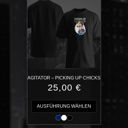
auf.
Die
Optionen
können
auf
der
Produktseite
gewählt
werden
AGITATOR – PICKING UP CHICKS
25,00
€
Dieses
Produkt
AUSFÜHRUNG WÄHLEN
weist
mehrere
Varianten