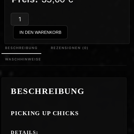
Agitator
–
IN DEN WARENKORB
Picking
up
BESCHREIBUNG
REZENSIONEN (0)
Chicks
WASCHHINWEISE
Hoodie
Menge
BESCHREIBUNG
PICKING UP CHICKS
DETAILS: