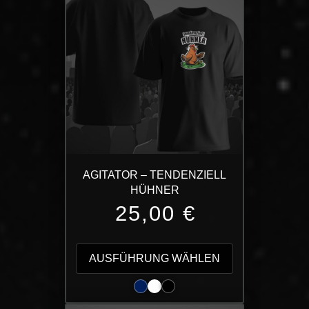
AGITATOR – TENDENZIELL
HÜHNER
25,00
€
Dieses
Produkt
AUSFÜHRUNG WÄHLEN
weist
mehrere