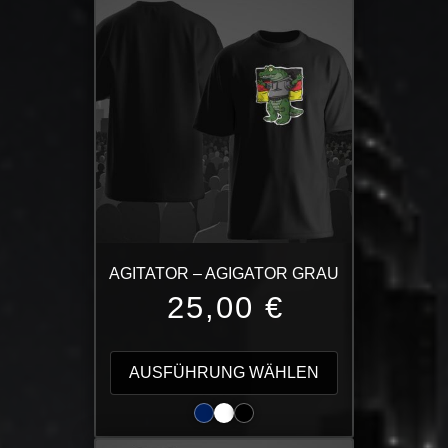
auf.
Die
Optionen
können
auf
der
Produktseite
gewählt
werden
AGITATOR – AGIGATOR GRAU
25,00
€
Dieses
Produkt
AUSFÜHRUNG WÄHLEN
weist
mehrere
Varianten