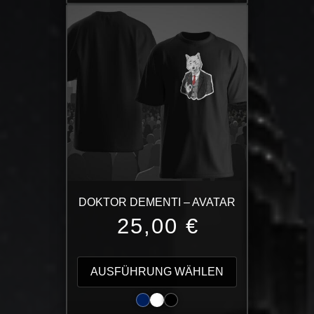
mehrere
Varianten
auf.
Die
Optionen
können
auf
der
Produktseite
gewählt
werden
DOKTOR DEMENTI – AVATAR
25,00
€
Dieses
Produkt
AUSFÜHRUNG WÄHLEN
weist
mehrere