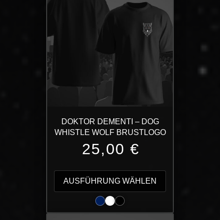
DOKTOR DEMENTI – DOG
WHISTLE WOLF BRUSTLOGO
25,00
€
Dieses
Produkt
AUSFÜHRUNG WÄHLEN
weist
mehrere
Varianten