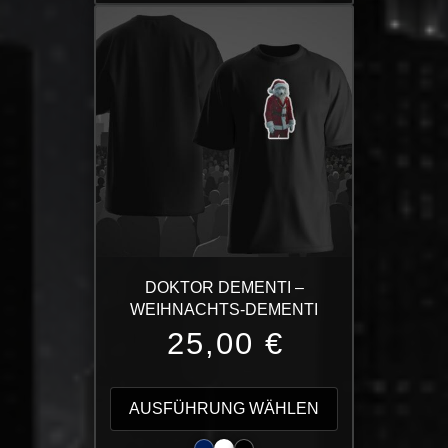
Varianten
auf.
Die
Optionen
können
auf
der
Produktseite
gewählt
werden
DOKTOR DEMENTI –
WEIHNACHTS-DEMENTI
25,00
€
Dieses
Produkt
AUSFÜHRUNG WÄHLEN
weist