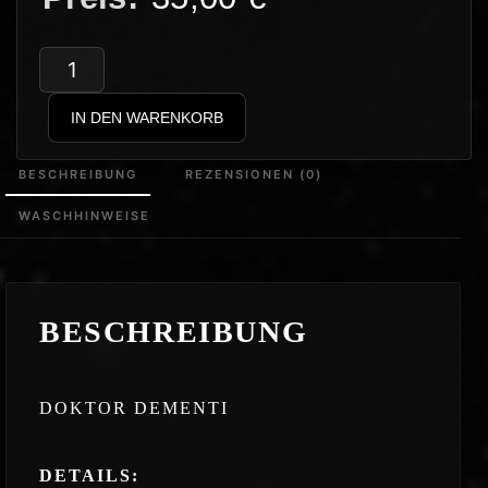
Doktor
Dementi
IN DEN WARENKORB
–
Avatar
BESCHREIBUNG
REZENSIONEN (0)
Hoodie
WASCHHINWEISE
Menge
BESCHREIBUNG
DOKTOR DEMENTI
DETAILS: