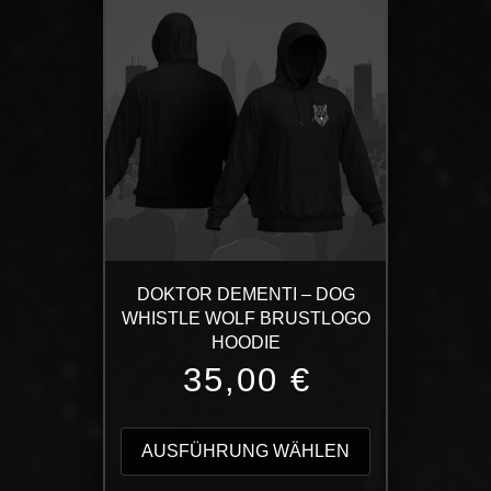
auf.
Die
Optionen
können
auf
der
Produktseite
gewählt
werden
DOKTOR DEMENTI – DOG
WHISTLE WOLF BRUSTLOGO
HOODIE
35,00
€
Dieses
Produkt
AUSFÜHRUNG WÄHLEN
weist