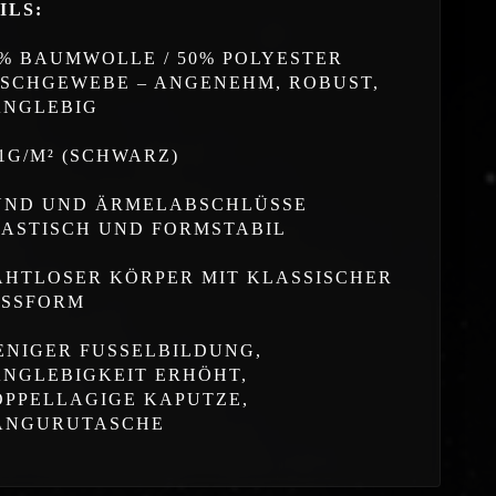
ILS:
0% BAUMWOLLE / 50% POLYESTER
ISCHGEWEBE – ANGENEHM, ROBUST,
ANGLEBIG
1G/M² (SCHWARZ)
UND UND ÄRMELABSCHLÜSSE
LASTISCH UND FORMSTABIL
AHTLOSER KÖRPER MIT KLASSISCHER
ASSFORM
ENIGER FUSSELBILDUNG,
ANGLEBIGKEIT ERHÖHT,
OPPELLAGIGE KAPUTZE,
ÄNGURUTASCHE