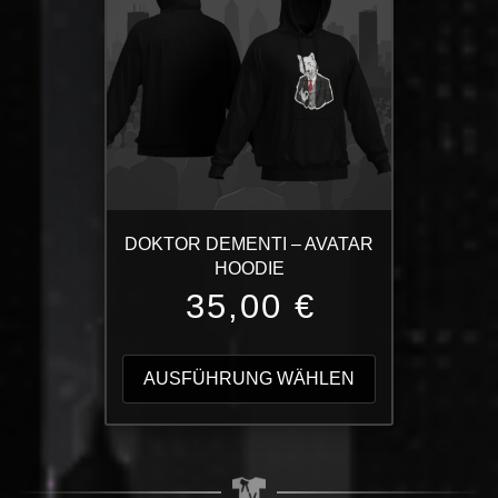
Optionen
können
auf
der
Produktseite
gewählt
werden
DOKTOR DEMENTI – AVATAR
HOODIE
35,00
€
Dieses
Produkt
AUSFÜHRUNG WÄHLEN
weist
mehrere
Varianten
auf.