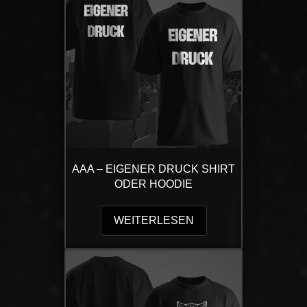
Die
Optionen
können
auf
der
Produktseite
gewählt
werden
AAA – EIGENER DRUCK SHIRT
ODER HOODIE
WEITERLESEN