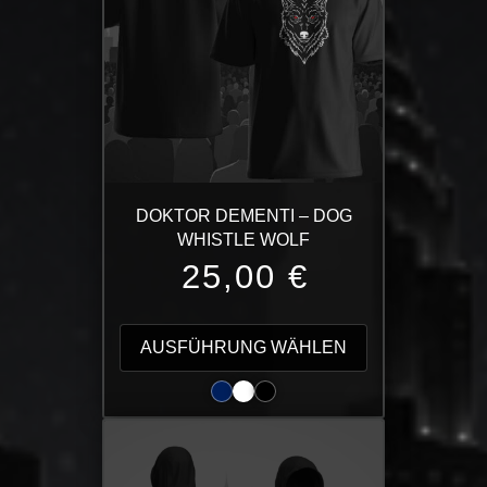
DOKTOR DEMENTI – DOG
WHISTLE WOLF
25,00
€
Dieses
Produkt
AUSFÜHRUNG WÄHLEN
weist
mehrere
Varianten
auf.
Die