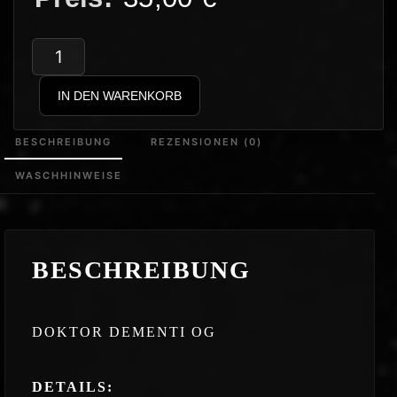
Doktor
Dementi
IN DEN WARENKORB
–
OG
BESCHREIBUNG
REZENSIONEN (0)
Avatar
WASCHHINWEISE
Hoodie
Menge
BESCHREIBUNG
DOKTOR DEMENTI OG
DETAILS: