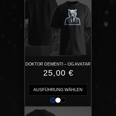
DOKTOR DEMENTI – OG AVATAR
25,00
€
Dieses
Produkt
AUSFÜHRUNG WÄHLEN
weist
mehrere
Varianten
auf.