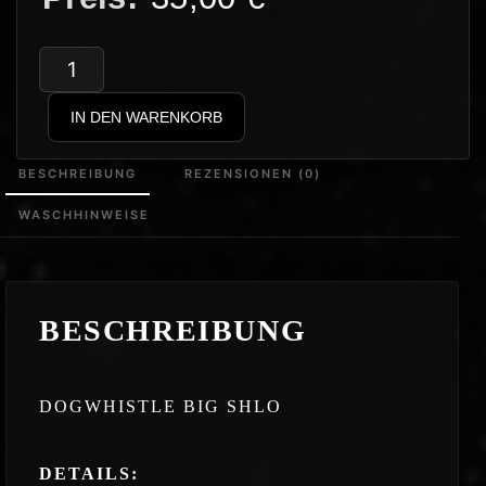
Shlomo
–
IN DEN WARENKORB
Dog
Whistle
BESCHREIBUNG
REZENSIONEN (0)
Big
WASCHHINWEISE
Shlo
Hoodie
Menge
BESCHREIBUNG
DOGWHISTLE BIG SHLO
DETAILS: