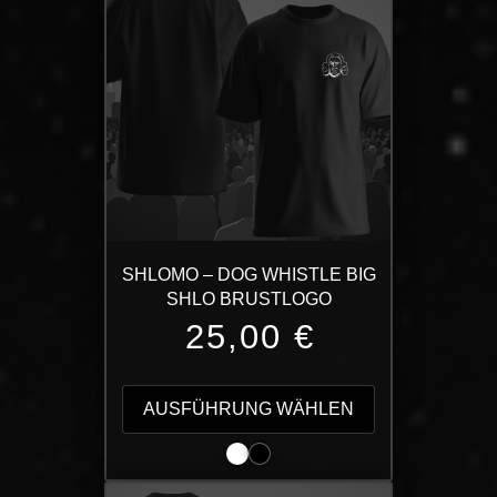
SHLOMO – DOG WHISTLE BIG
SHLO BRUSTLOGO
25,00
€
Dieses
Produkt
AUSFÜHRUNG WÄHLEN
weist
mehrere
Varianten