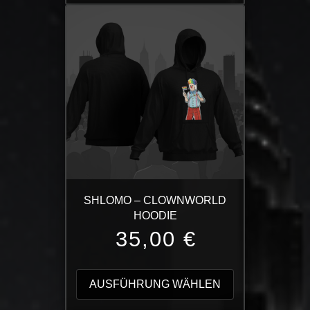
Varianten
auf.
Die
Optionen
können
auf
der
Produktseite
gewählt
werden
SHLOMO – CLOWNWORLD
HOODIE
35,00
€
Dieses
Produkt
AUSFÜHRUNG WÄHLEN
weist