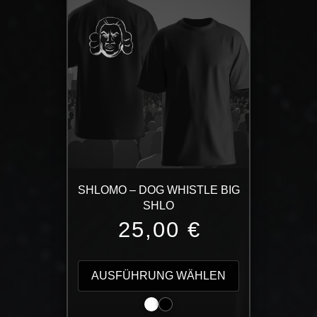
auf.
Die
Optionen
können
auf
der
Produktseite
gewählt
werden
SHLOMO – DOG WHISTLE BIG
SHLO
25,00
€
Dieses
Produkt
AUSFÜHRUNG WÄHLEN
weist
mehrere